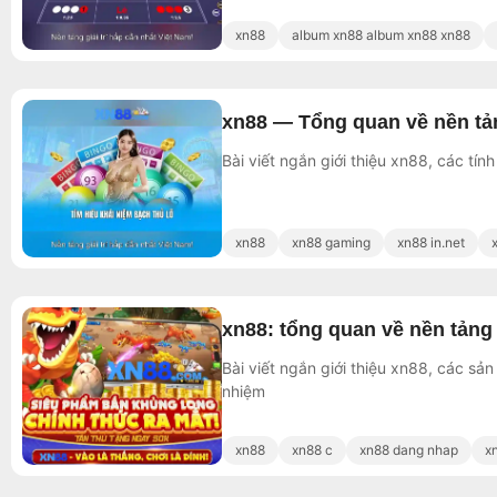
xn88
album xn88 album xn88 xn88
xn88 — Tổng quan về nền tảng
Bài viết ngắn giới thiệu xn88, các tí
xn88
xn88 gaming
xn88 in.net
xn88: tổng quan về nền tảng g
Bài viết ngắn giới thiệu xn88, các sả
nhiệm
xn88
xn88 c
xn88 dang nhap
xn