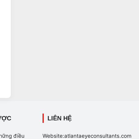
ƯỢC
LIÊN HỆ
hững điều
Website:atlantaeyeconsultants.com