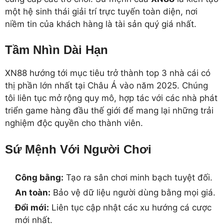
một hệ sinh thái giải trí trực tuyến toàn diện, nơi
niềm tin của khách hàng là tài sản quý giá nhất.
Tầm Nhìn Dài Hạn
XN88 hướng tới mục tiêu trở thành top 3 nhà cái có
thị phần lớn nhất tại Châu Á vào năm 2025. Chúng
tôi liên tục mở rộng quy mô, hợp tác với các nhà phát
triển game hàng đầu thế giới để mang lại những trải
nghiệm độc quyền cho thành viên.
Sứ Mệnh Với Người Chơi
Công bằng:
Tạo ra sân chơi minh bạch tuyệt đối.
An toàn:
Bảo vệ dữ liệu người dùng bằng mọi giá.
Đổi mới:
Liên tục cập nhật các xu hướng cá cược
mới nhất.