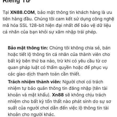
Riêng Tư
Tại
XN88.COM
, bảo mật thông tin khách hàng là ưu
tiên hàng đầu. Chúng tôi cam kết sử dụng công nghệ
mã hóa SSL 128-bit hiện đại nhất để bảo vệ dữ liệu
cá nhân của bạn khỏi sự xâm nhập trái phép.
Bảo mật thông tin:
Chúng tôi không chia sẻ, bán
hoặc tiết lộ thông tin cá nhân của thành viên cho
bất kỳ bên thứ ba nào, trừ khi có yêu cầu từ cơ
quan pháp luật có thẩm quyền hoặc để phục vụ
các giao dịch thanh toán cần thiết.
Trách nhiệm thành viên:
Người chơi có trách
nhiệm tự bảo quản thông tin đăng nhập (tên tài
khoản và mật khẩu).
Xn88
sẽ không chịu trách
nhiệm cho bất kỳ tổn thất nào phát sinh do sự sơ
suất của người chơi dẫn đến việc lộ thông tin tài
khoản cho người khác.