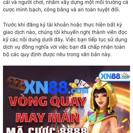
cái và người chơi, nhằm xây dựng một môi trường cá
cược minh bạch, công bằng và an toàn tuyệt đối.
Trước khi đăng ký tài khoản hoặc thực hiện bất kỳ
giao dịch nào, chúng tôi khuyến nghị thành viên đọc
kỹ các nội dung dưới đây. Việc bạn tiếp tục sử dụng
dịch vụ đồng nghĩa với việc bạn đã chấp nhận toàn
bộ các quy định được nêu trong văn bản này.