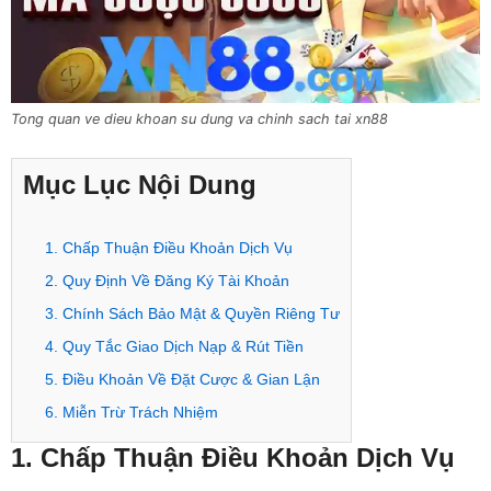
Tong quan ve dieu khoan su dung va chinh sach tai xn88
Mục Lục Nội Dung
1. Chấp Thuận Điều Khoản Dịch Vụ
2. Quy Định Về Đăng Ký Tài Khoản
3. Chính Sách Bảo Mật & Quyền Riêng Tư
4. Quy Tắc Giao Dịch Nạp & Rút Tiền
5. Điều Khoản Về Đặt Cược & Gian Lận
6. Miễn Trừ Trách Nhiệm
1. Chấp Thuận Điều Khoản Dịch Vụ