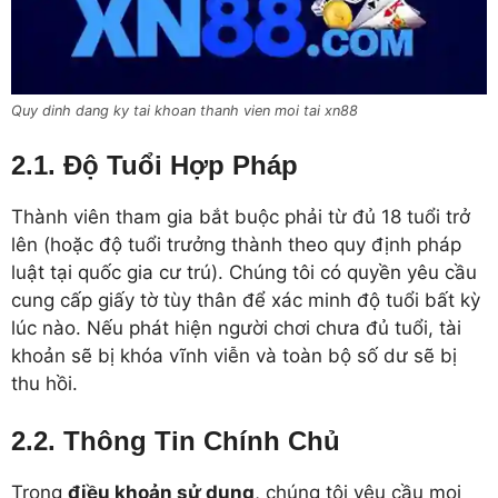
Quy dinh dang ky tai khoan thanh vien moi tai xn88
2.1. Độ Tuổi Hợp Pháp
Thành viên tham gia bắt buộc phải từ đủ 18 tuổi trở
lên (hoặc độ tuổi trưởng thành theo quy định pháp
luật tại quốc gia cư trú). Chúng tôi có quyền yêu cầu
cung cấp giấy tờ tùy thân để xác minh độ tuổi bất kỳ
lúc nào. Nếu phát hiện người chơi chưa đủ tuổi, tài
khoản sẽ bị khóa vĩnh viễn và toàn bộ số dư sẽ bị
thu hồi.
2.2. Thông Tin Chính Chủ
Trong
điều khoản sử dụng
, chúng tôi yêu cầu mọi