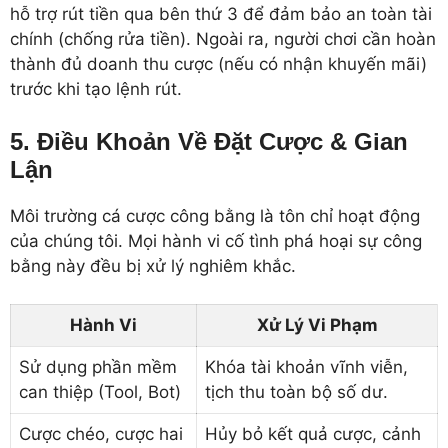
hỗ trợ rút tiền qua bên thứ 3 để đảm bảo an toàn tài
chính (chống rửa tiền). Ngoài ra, người chơi cần hoàn
thành đủ doanh thu cược (nếu có nhận khuyến mãi)
trước khi tạo lệnh rút.
5. Điều Khoản Về Đặt Cược & Gian
Lận
Môi trường cá cược công bằng là tôn chỉ hoạt động
của chúng tôi. Mọi hành vi cố tình phá hoại sự công
bằng này đều bị xử lý nghiêm khắc.
Hành Vi
Xử Lý Vi Phạm
Sử dụng phần mềm
Khóa tài khoản vĩnh viễn,
can thiệp (Tool, Bot)
tịch thu toàn bộ số dư.
Cược chéo, cược hai
Hủy bỏ kết quả cược, cảnh