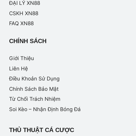
ĐẠI LÝ XN88
CSKH XN88
FAQ XN88
CHÍNH SÁCH
Giới Thiệu
Liên Hệ
Điều Khoản Sử Dụng
Chính Sách Bảo Mật
Từ Chối Trách Nhiệm
Soi Kèo – Nhận Định Bóng Đá
THỦ THUẬT CÁ CƯỢC