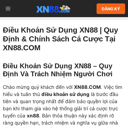
Chuyển
MENU
ĐĂNG KÝ
đến
nội
dung
Điều Khoản Sử Dụng XN88 | Quy
Định & Chính Sách Cá Cược Tại
XN88.COM
Điều Khoản Sử Dụng XN88 – Quy
Định Và Trách Nhiệm Người Chơi
Chào mừng quý khách đến với
XN88.COM
. Việc tìm
hiểu và tuân thủ
điều khoản sử dụng
là bước đầu
tiên và quan trọng nhất để đảm bảo quyền lợi của
bạn khi tham gia vào hệ thống giải trí cá cược trực
tuyến của
xn88
. Bản thỏa thuận này xác định rõ
ràng quyền hạn, trách nhiệm và nghĩa vụ giữa nhà