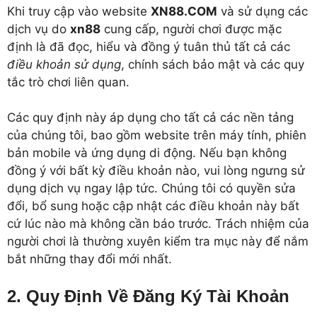
Khi truy cập vào website
XN88.COM
và sử dụng các
dịch vụ do
xn88
cung cấp, người chơi được mặc
định là đã đọc, hiểu và đồng ý tuân thủ tất cả các
điều khoản sử dụng
, chính sách bảo mật và các quy
tắc trò chơi liên quan.
Các quy định này áp dụng cho tất cả các nền tảng
của chúng tôi, bao gồm website trên máy tính, phiên
bản mobile và ứng dụng di động. Nếu bạn không
đồng ý với bất kỳ điều khoản nào, vui lòng ngưng sử
dụng dịch vụ ngay lập tức. Chúng tôi có quyền sửa
đổi, bổ sung hoặc cập nhật các điều khoản này bất
cứ lúc nào mà không cần báo trước. Trách nhiệm của
người chơi là thường xuyên kiểm tra mục này để nắm
bắt những thay đổi mới nhất.
2. Quy Định Về Đăng Ký Tài Khoản