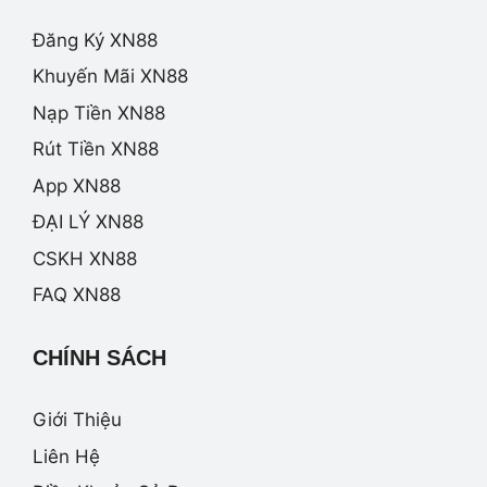
Đăng Ký XN88
Khuyến Mãi XN88
Nạp Tiền XN88
Rút Tiền XN88
App XN88
ĐẠI LÝ XN88
CSKH XN88
FAQ XN88
CHÍNH SÁCH
Giới Thiệu
Liên Hệ