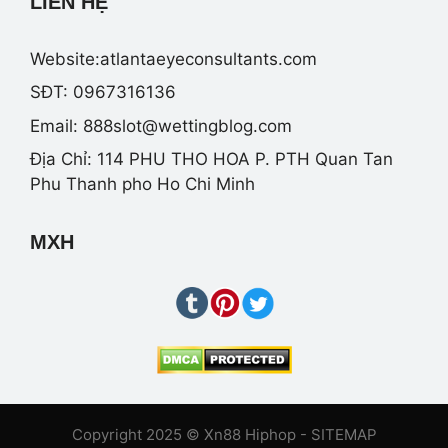
LIÊN HỆ
Website:atlantaeyeconsultants.com
SĐT: 0967316136
Email:
888slot@wettingblog.com
Địa Chỉ: 114 PHU THO HOA P. PTH Quan Tan
Phu Thanh pho Ho Chi Minh
MXH
Copyright 2025 © Xn88 Hiphop -
SITEMAP