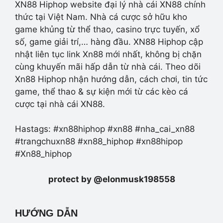
XN88 Hiphop website đại lý nhà cái XN88 chính
thức tại Việt Nam. Nhà cá cược sở hữu kho
game khủng từ thể thao, casino trực tuyến, xổ
số, game giải trí,… hàng đầu. XN88 Hiphop cập
nhật liên tục link Xn88 mới nhất, không bị chặn
cùng khuyến mãi hấp dẫn từ nhà cái. Theo dõi
Xn88 Hiphop nhận hướng dẫn, cách chơi, tin tức
game, thể thao & sự kiện mới từ các kèo cá
cược tại nhà cái XN88.
Hastags: #xn88hiphop #xn88 #nha_cai_xn88
#trangchuxn88 #xn88_hiphop #xn88hipop
#Xn88_hiphop
protect by @elonmusk198558
HƯỚNG DẪN