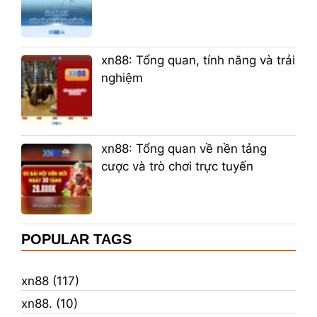
xn88: Tổng quan, tính năng và trải
nghiệm
xn88: Tổng quan về nền tảng
cược và trò chơi trực tuyến
POPULAR TAGS
xn88 (117)
xn88. (10)