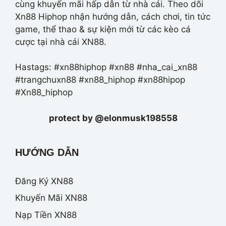
cùng khuyến mãi hấp dẫn từ nhà cái. Theo dõi
Xn88 Hiphop nhận hướng dẫn, cách chơi, tin tức
game, thể thao & sự kiện mới từ các kèo cá
cược tại nhà cái XN88.
Hastags: #xn88hiphop #xn88 #nha_cai_xn88
#trangchuxn88 #xn88_hiphop #xn88hipop
#Xn88_hiphop
protect by @elonmusk198558
HƯỚNG DẪN
Đăng Ký XN88
Khuyến Mãi XN88
Nạp Tiền XN88