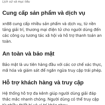
Lịch sử và mục tiêu
Cung cấp sản phẩm và dịch vụ
xn88 cung cấp nhiều sản phẩm và dịch vụ, từ nền
tảng giải trí, thương mại điện tử cho người dùng đến
các công cụ tương tác xã hội và hỗ trợ thanh toán an
toàn.
An toàn và bảo mật
Bảo mật là ưu tiên hàng đầu với các cơ chế xác thực,
mã hóa và giám sát để ngăn ngừa truy cập trái phép.
Hỗ trợ khách hàng và truy cập
Hệ thống hỗ trợ đa kênh giúp người dùng giải đáp
thắc mắc nhanh chóng. Người dùng có thể truy cập