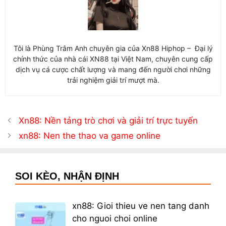
Tôi là Phùng Trâm Anh chuyên gia của Xn88 Hiphop – Đại lý
chính thức của nhà cái XN88 tại Việt Nam, chuyên cung cấp
dịch vụ cá cược chất lượng và mang đến người chơi những
trải nghiệm giải trí mượt mà.
Xn88: Nền tảng trò chơi và giải trí trực tuyến
xn88: Nen the thao va game online
SOI KÈO, NHẬN ĐỊNH
xn88: Gioi thieu ve nen tang danh
cho nguoi choi online