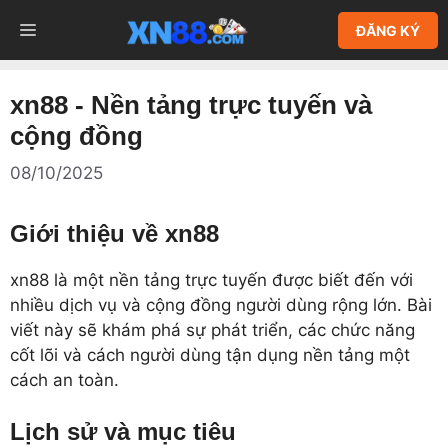
Chuyển
MENU
ĐĂNG KÝ
đến
nội
dung
xn88 - Nền tảng trực tuyến và
cộng đồng
08/10/2025
Giới thiệu về xn88
xn88 là một nền tảng trực tuyến được biết đến với
nhiều dịch vụ và cộng đồng người dùng rộng lớn. Bài
viết này sẽ khám phá sự phát triển, các chức năng
cốt lõi và cách người dùng tận dụng nền tảng một
cách an toàn.
Lịch sử và mục tiêu