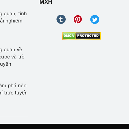
MXH
g quan, tính
rải nghiệm
g quan về
cược và trò
tuyến
hám phá nền
rí trực tuyến