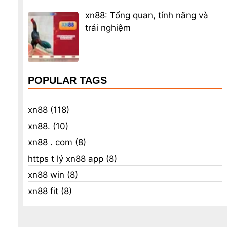
xn88: Tổng quan, tính năng và
trải nghiệm
POPULAR TAGS
xn88 (118)
xn88. (10)
xn88 . com (8)
https t lý xn88 app (8)
xn88 win (8)
xn88 fit (8)