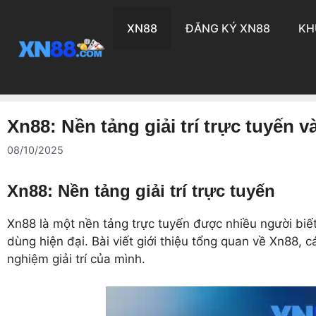
Chuyển
đến
XN88
ĐĂNG KÝ XN88
KH
nội
dung
Xn88: Nền tảng giải trí trực tuyến v
08/10/2025
Xn88: Nền tảng giải trí trực tuyến
Xn88 là một nền tảng trực tuyến được nhiều người biế
dùng hiện đại. Bài viết giới thiệu tổng quan về Xn88, 
nghiệm giải trí của mình.