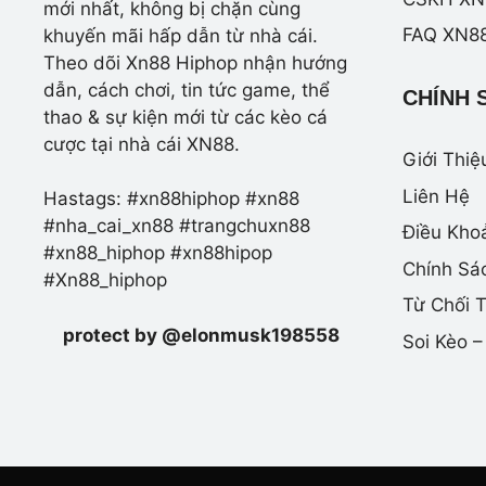
mới nhất, không bị chặn cùng
FAQ XN8
khuyến mãi hấp dẫn từ nhà cái.
Theo dõi Xn88 Hiphop nhận hướng
dẫn, cách chơi, tin tức game, thể
CHÍNH 
thao & sự kiện mới từ các kèo cá
cược tại nhà cái XN88.
Giới Thiệ
Liên Hệ
Hastags: #xn88hiphop #xn88
#nha_cai_xn88 #trangchuxn88
Điều Kho
#xn88_hiphop #xn88hipop
Chính Sá
#Xn88_hiphop
Từ Chối 
protect by @elonmusk198558
Soi Kèo 