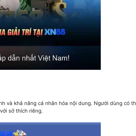
hanh và khả năng cá nhân hóa nội dung. Người dùng có t
ới sở thích riêng.