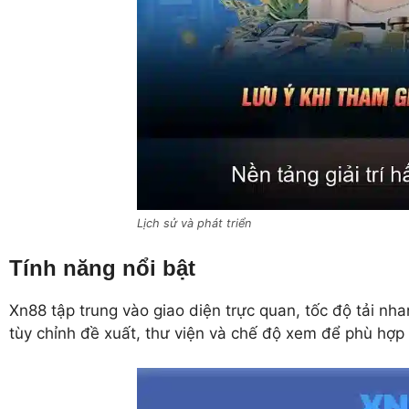
Lịch sử và phát triển
Tính năng nổi bật
Xn88 tập trung vào giao diện trực quan, tốc độ tải n
tùy chỉnh đề xuất, thư viện và chế độ xem để phù hợp v