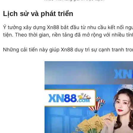
Lịch sử và phát triển
Ý tưởng xây dựng Xn88 bắt đầu từ nhu cầu kết nối ng
tiện. Theo thời gian, nền tảng đã mở rộng với nhiều tí
Những cải tiến này giúp Xn88 duy trì sự cạnh tranh tron