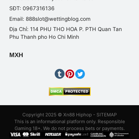
SĐT: 0967316136
Email:
888slot@wettingblog.com
Địa Chỉ: 114 PHU THO HOA P. PTH Quan Tan
Phu Thanh pho Ho Chi Minh
MXH
Copyright 2025 © Xn88 Hiphop -
SITEMAP
This is an informational platform only. Responsible
Gaming 18+. We do not process bets or payments.