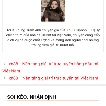
Tôi là Phùng Trâm Anh chuyên gia của Xn88 Hiphop – Đại lý
chính thức của nhà cái XN88 tại Việt Nam, chuyên cung cấp
dịch vụ cá cược chất lượng và mang đến người chơi những
trải nghiệm giải trí mượt mà.
xn88 - Nền tảng giải trí trực tuyến hàng đầu tại
Việt Nam
xn88 – Nền tảng giải trí trực tuyến tại Việt Nam
SOI KÈO, NHẬN ĐỊNH