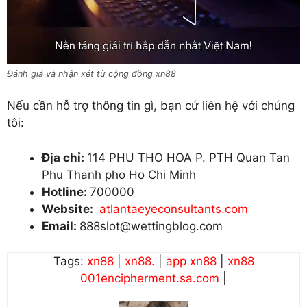
Đánh giá và nhận xét từ cộng đồng xn88
Nếu cần hỗ trợ thông tin gì, bạn cứ liên hệ với chúng
tôi:
Địa chỉ:
114 PHU THO HOA P. PTH Quan Tan
Phu Thanh pho Ho Chi Minh
Hotline:
700000
Website:
atlantaeyeconsultants.com
Email:
888slot@wettingblog.com
Tags:
xn88
|
xn88.
|
app xn88
|
xn88
001encipherment.sa.com
|