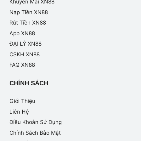
Khuyến Mãi XN88
Nạp Tiền XN88
Rút Tiền XN88
App XN88
ĐẠI LÝ XN88
CSKH XN88
FAQ XN88
CHÍNH SÁCH
Giới Thiệu
Liên Hệ
Điều Khoản Sử Dụng
Chính Sách Bảo Mật