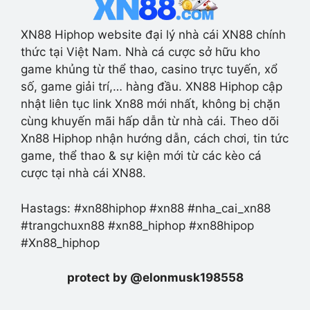
XN88 Hiphop website đại lý nhà cái XN88 chính
thức tại Việt Nam. Nhà cá cược sở hữu kho
game khủng từ thể thao, casino trực tuyến, xổ
số, game giải trí,… hàng đầu. XN88 Hiphop cập
nhật liên tục link Xn88 mới nhất, không bị chặn
cùng khuyến mãi hấp dẫn từ nhà cái. Theo dõi
Xn88 Hiphop nhận hướng dẫn, cách chơi, tin tức
game, thể thao & sự kiện mới từ các kèo cá
cược tại nhà cái XN88.
Hastags: #xn88hiphop #xn88 #nha_cai_xn88
#trangchuxn88 #xn88_hiphop #xn88hipop
#Xn88_hiphop
protect by @elonmusk198558