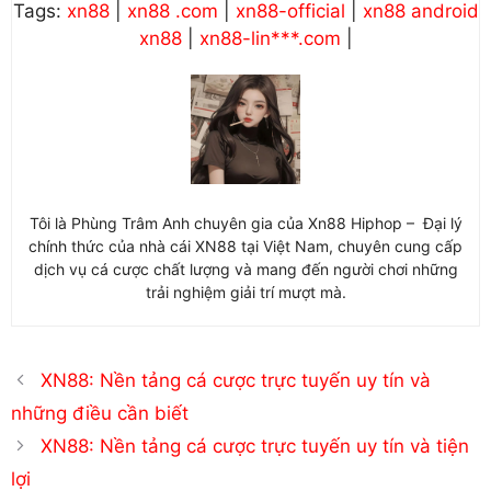
Tags:
xn88
|
xn88 .com
|
xn88-official
|
xn88 android
xn88
|
xn88-lin***.com
|
Tôi là Phùng Trâm Anh chuyên gia của Xn88 Hiphop – Đại lý
chính thức của nhà cái XN88 tại Việt Nam, chuyên cung cấp
dịch vụ cá cược chất lượng và mang đến người chơi những
trải nghiệm giải trí mượt mà.
XN88: Nền tảng cá cược trực tuyến uy tín và
những điều cần biết
XN88: Nền tảng cá cược trực tuyến uy tín và tiện
lợi