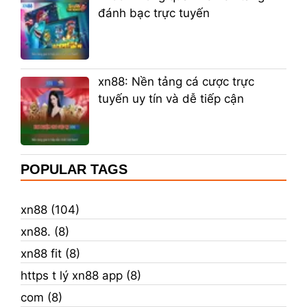
đánh bạc trực tuyến
xn88: Nền tảng cá cược trực
tuyến uy tín và dễ tiếp cận
POPULAR TAGS
xn88 (104)
xn88. (8)
xn88 fit (8)
https t lý xn88 app (8)
com (8)