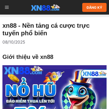
Chuyển
MENU
ĐĂNG KÝ
đến
nội
dung
xn88 - Nền tảng cá cược trực
tuyến phổ biến
08/10/2025
Giới thiệu về xn88