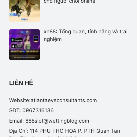
cho nguoi choi online
xn88: Tổng quan, tính năng và trải
nghiệm
LIÊN HỆ
Website:atlantaeyeconsultants.com
SĐT: 0967316136
Email:
888slot@wettingblog.com
Địa Chỉ: 114 PHU THO HOA P. PTH Quan Tan