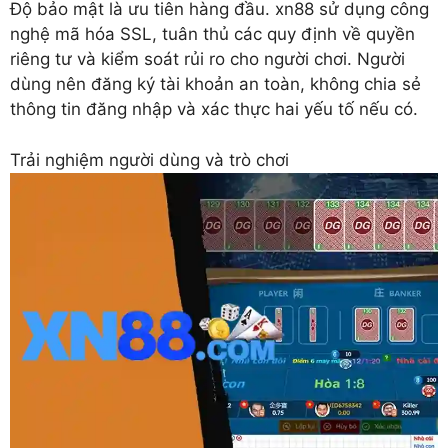
Độ bảo mật là ưu tiên hàng đầu. xn88 sử dụng công
nghệ mã hóa SSL, tuân thủ các quy định về quyền
riêng tư và kiểm soát rủi ro cho người chơi. Người
dùng nên đăng ký tài khoản an toàn, không chia sẻ
thông tin đăng nhập và xác thực hai yếu tố nếu có.
Trải nghiệm người dùng và trò chơi