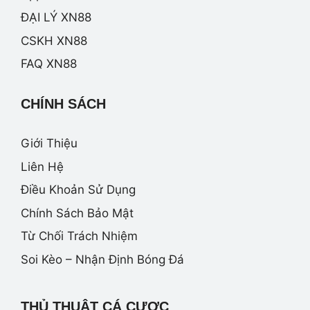
ĐẠI LÝ XN88
CSKH XN88
FAQ XN88
CHÍNH SÁCH
Giới Thiệu
Liên Hệ
Điều Khoản Sử Dụng
Chính Sách Bảo Mật
Từ Chối Trách Nhiệm
Soi Kèo – Nhận Định Bóng Đá
THỦ THUẬT CÁ CƯỢC