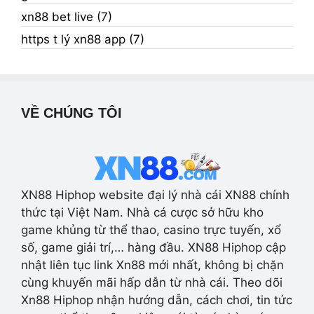
xn88 bet live (7)
https t lý xn88 app (7)
VỀ CHÚNG TÔI
XN88 Hiphop website đại lý nhà cái XN88 chính
thức tại Việt Nam. Nhà cá cược sở hữu kho
game khủng từ thể thao, casino trực tuyến, xổ
số, game giải trí,… hàng đầu. XN88 Hiphop cập
nhật liên tục link Xn88 mới nhất, không bị chặn
cùng khuyến mãi hấp dẫn từ nhà cái. Theo dõi
Xn88 Hiphop nhận hướng dẫn, cách chơi, tin tức