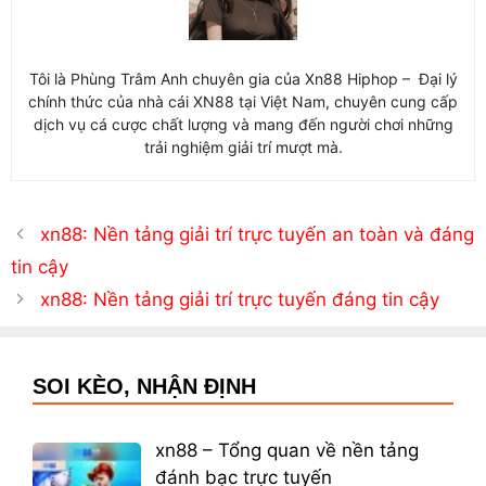
Tôi là Phùng Trâm Anh chuyên gia của Xn88 Hiphop – Đại lý
chính thức của nhà cái XN88 tại Việt Nam, chuyên cung cấp
dịch vụ cá cược chất lượng và mang đến người chơi những
trải nghiệm giải trí mượt mà.
xn88: Nền tảng giải trí trực tuyến an toàn và đáng
tin cậy
xn88: Nền tảng giải trí trực tuyến đáng tin cậy
SOI KÈO, NHẬN ĐỊNH
xn88 – Tổng quan về nền tảng
đánh bạc trực tuyến