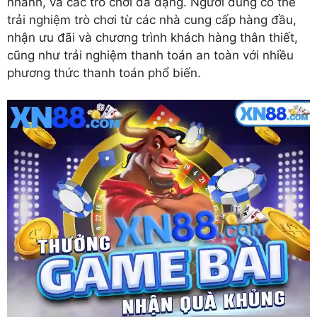
nhanh, và các trò chơi đa dạng. Người dùng có thể
trải nghiệm trò chơi từ các nhà cung cấp hàng đầu,
nhận ưu đãi và chương trình khách hàng thân thiết,
cũng như trải nghiệm thanh toán an toàn với nhiều
phương thức thanh toán phổ biến.