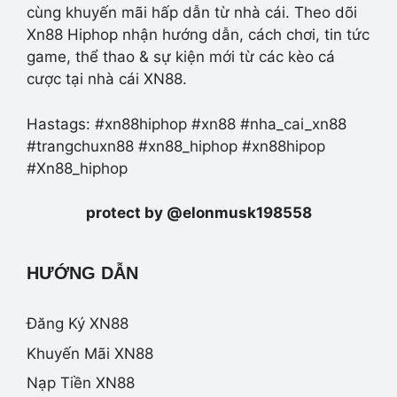
cùng khuyến mãi hấp dẫn từ nhà cái. Theo dõi
Xn88 Hiphop nhận hướng dẫn, cách chơi, tin tức
game, thể thao & sự kiện mới từ các kèo cá
cược tại nhà cái XN88.
Hastags: #xn88hiphop #xn88 #nha_cai_xn88
#trangchuxn88 #xn88_hiphop #xn88hipop
#Xn88_hiphop
protect by @elonmusk198558
HƯỚNG DẪN
Đăng Ký XN88
Khuyến Mãi XN88
Nạp Tiền XN88