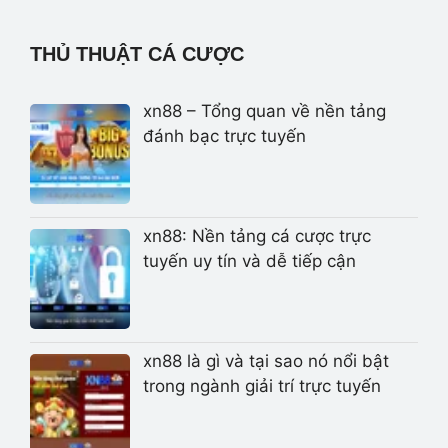
THỦ THUẬT CÁ CƯỢC
xn88 – Tổng quan về nền tảng
đánh bạc trực tuyến
xn88: Nền tảng cá cược trực
tuyến uy tín và dễ tiếp cận
xn88 là gì và tại sao nó nổi bật
trong ngành giải trí trực tuyến