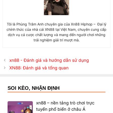
Tôi là Phùng Trâm Anh chuyên gia của Xn88 Hiphop – Đại lý
chính thức của nhà cái XN88 tại Việt Nam, chuyên cung cấp
dịch vụ cá cược chất lượng và mang đến người chơi những
trải nghiệm giải trí mượt mà.
xn88 - Đánh giá và hướng dẫn sử dụng
XN88: Đánh giá và tổng quan
SOI KÈO, NHẬN ĐỊNH
xn88 – nền tảng trò chơi trực
tuyến phổ biến ở châu Á