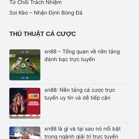
Từ Chối Trách Nhiệm
Soi Kèo – Nhận Định Bóng Đá
THỦ THUẬT CÁ CƯỢC
xn88 – Tổng quan về nền tảng
đánh bạc trực tuyến
xn88: Nền tảng cá cược trực
tuyến uy tín và dễ tiếp cận
xn88 là gì và tại sao nó nổi bật
trong ngành giải trí trực tuyến