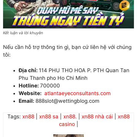
Kết luận và lời khuyên
Nếu cần hỗ trợ thông tin gì, bạn cứ liên hệ với chúng
tôi:
Địa chỉ:
114 PHU THO HOA P. PTH Quan Tan
Phu Thanh pho Ho Chi Minh
Hotline:
700000
Website:
atlantaeyeconsultants.com
Email:
888slot@wettingblog.com
Tags:
xn88
|
xn88 sa
|
xn88.
|
xn88 nhà cái
|
xn88
casino
|