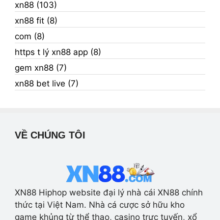
xn88 (103)
xn88 fit (8)
com (8)
https t lý xn88 app (8)
gem xn88 (7)
xn88 bet live (7)
VỀ CHÚNG TÔI
XN88 Hiphop website đại lý nhà cái XN88 chính
thức tại Việt Nam. Nhà cá cược sở hữu kho
game khủng từ thể thao, casino trực tuyến, xổ