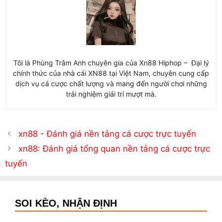
Tôi là Phùng Trâm Anh chuyên gia của Xn88 Hiphop – Đại lý
chính thức của nhà cái XN88 tại Việt Nam, chuyên cung cấp
dịch vụ cá cược chất lượng và mang đến người chơi những
trải nghiệm giải trí mượt mà.
xn88 - Đánh giá nền tảng cá cược trực tuyến
xn88: Đánh giá tổng quan nền tảng cá cược trực
tuyến
SOI KÈO, NHẬN ĐỊNH