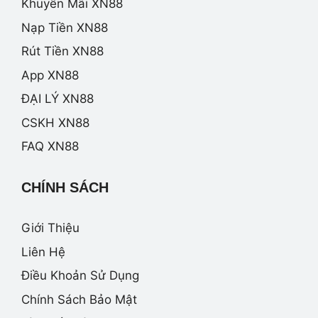
Khuyến Mãi XN88
Nạp Tiền XN88
Rút Tiền XN88
App XN88
ĐẠI LÝ XN88
CSKH XN88
FAQ XN88
CHÍNH SÁCH
Giới Thiệu
Liên Hệ
Điều Khoản Sử Dụng
Chính Sách Bảo Mật