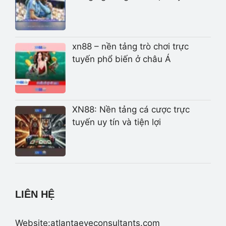
xn88 – nền tảng trò chơi trực
tuyến phổ biến ở châu Á
XN88: Nền tảng cá cược trực
tuyến uy tín và tiện lợi
LIÊN HỆ
Website:atlantaeyeconsultants.com