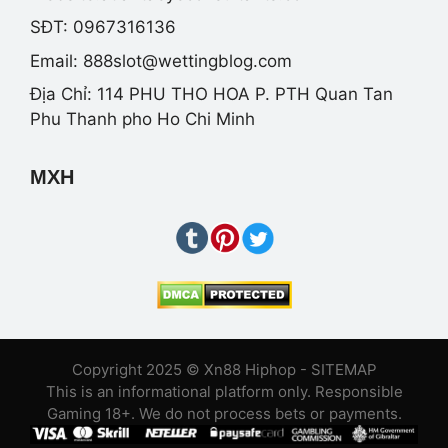
SĐT: 0967316136
Email:
888slot@wettingblog.com
Địa Chỉ: 114 PHU THO HOA P. PTH Quan Tan
Phu Thanh pho Ho Chi Minh
MXH
Copyright 2025 © Xn88 Hiphop -
SITEMAP
This is an informational platform only. Responsible
Gaming 18+. We do not process bets or payments.