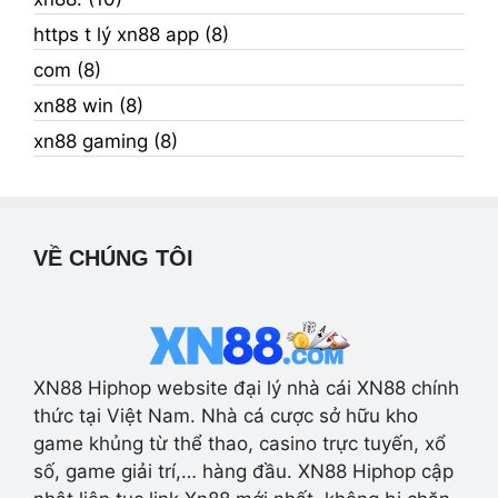
https t lý xn88 app (8)
com (8)
xn88 win (8)
xn88 gaming (8)
VỀ CHÚNG TÔI
XN88 Hiphop website đại lý nhà cái XN88 chính
thức tại Việt Nam. Nhà cá cược sở hữu kho
game khủng từ thể thao, casino trực tuyến, xổ
số, game giải trí,… hàng đầu. XN88 Hiphop cập