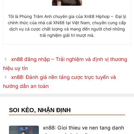
Tôi là Phùng Trâm Anh chuyên gia của Xn88 Hiphop – Đại lý
chính thức của nhà cái XN88 tại Việt Nam, chuyên cung cấp
dịch vụ cá cược chất lượng và mang đến người chơi những
trải nghiệm giải trí mượt mà.
xn88 đăng nhập – Trải nghiệm và định vị thương
hiệu uy tín
xn88: Đánh giá nền tảng cược trực tuyến và
hướng dẫn an toàn
SOI KÈO, NHẬN ĐỊNH
xn88: Gioi thieu ve nen tang danh