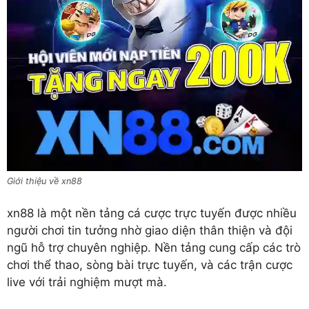
Giới thiệu về xn88
xn88 là một nền tảng cá cược trực tuyến được nhiều
người chơi tin tưởng nhờ giao diện thân thiện và đội
ngũ hỗ trợ chuyên nghiệp. Nền tảng cung cấp các trò
chơi thể thao, sòng bài trực tuyến, và các trận cược
live với trải nghiệm mượt mà.