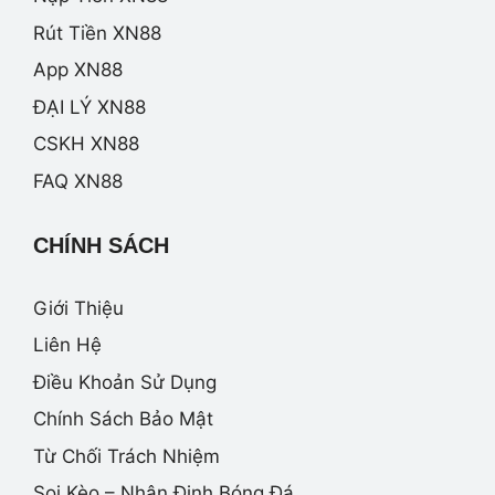
Rút Tiền XN88
App XN88
ĐẠI LÝ XN88
CSKH XN88
FAQ XN88
CHÍNH SÁCH
Giới Thiệu
Liên Hệ
Điều Khoản Sử Dụng
Chính Sách Bảo Mật
Từ Chối Trách Nhiệm
Soi Kèo – Nhận Định Bóng Đá