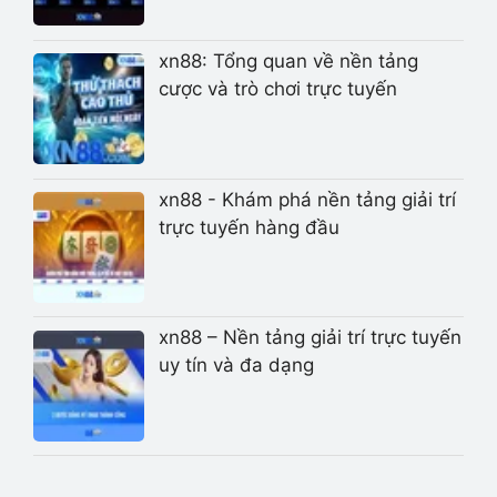
xn88: Tổng quan về nền tảng
cược và trò chơi trực tuyến
xn88 - Khám phá nền tảng giải trí
trực tuyến hàng đầu
xn88 – Nền tảng giải trí trực tuyến
uy tín và đa dạng