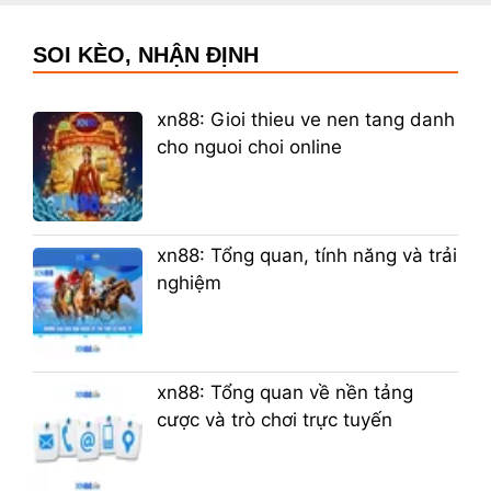
SOI KÈO, NHẬN ĐỊNH
xn88: Gioi thieu ve nen tang danh
cho nguoi choi online
xn88: Tổng quan, tính năng và trải
nghiệm
xn88: Tổng quan về nền tảng
cược và trò chơi trực tuyến