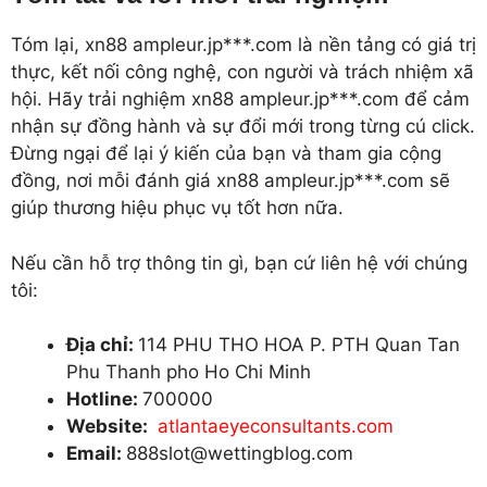
Tóm lại, xn88 ampleur.jp***.com là nền tảng có giá trị
thực, kết nối công nghệ, con người và trách nhiệm xã
hội. Hãy trải nghiệm xn88 ampleur.jp***.com để cảm
nhận sự đồng hành và sự đổi mới trong từng cú click.
Đừng ngại để lại ý kiến của bạn và tham gia cộng
đồng, nơi mỗi đánh giá xn88 ampleur.jp***.com sẽ
giúp thương hiệu phục vụ tốt hơn nữa.
Nếu cần hỗ trợ thông tin gì, bạn cứ liên hệ với chúng
tôi:
Địa chỉ:
114 PHU THO HOA P. PTH Quan Tan
Phu Thanh pho Ho Chi Minh
Hotline:
700000
Website:
atlantaeyeconsultants.com
Email:
888slot@wettingblog.com