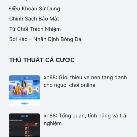
Điều Khoản Sử Dụng
Chính Sách Bảo Mật
Từ Chối Trách Nhiệm
Soi Kèo – Nhận Định Bóng Đá
THỦ THUẬT CÁ CƯỢC
xn88: Gioi thieu ve nen tang danh
cho nguoi choi online
xn88: Tổng quan, tính năng và trải
nghiệm