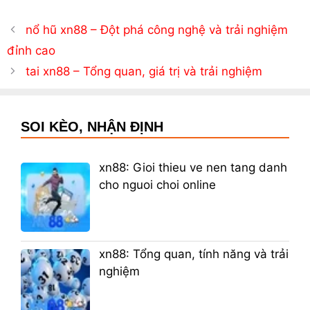
nổ hũ xn88 – Đột phá công nghệ và trải nghiệm
đỉnh cao
tai xn88 – Tổng quan, giá trị và trải nghiệm
SOI KÈO, NHẬN ĐỊNH
xn88: Gioi thieu ve nen tang danh
cho nguoi choi online
xn88: Tổng quan, tính năng và trải
nghiệm