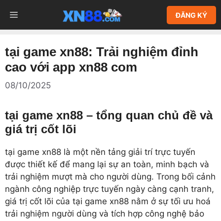
Chuyển
MENU
ĐĂNG KÝ
đến
nội
dung
tại game xn88: Trải nghiệm đỉnh
cao với app xn88 com
08/10/2025
tại game xn88 – tổng quan chủ đề và
giá trị cốt lõi
tại game xn88 là một nền tảng giải trí trực tuyến
được thiết kế để mang lại sự an toàn, minh bạch và
trải nghiệm mượt mà cho người dùng. Trong bối cảnh
ngành công nghiệp trực tuyến ngày càng cạnh tranh,
giá trị cốt lõi của tại game xn88 nằm ở sự tối ưu hoá
trải nghiệm người dùng và tích hợp công nghệ bảo