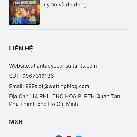
uy tín và đa dạng
LIÊN HỆ
Website:atlantaeyeconsultants.com
SĐT: 0967316136
Email:
888slot@wettingblog.com
Địa Chỉ: 114 PHU THO HOA P. PTH Quan Tan
Phu Thanh pho Ho Chi Minh
MXH