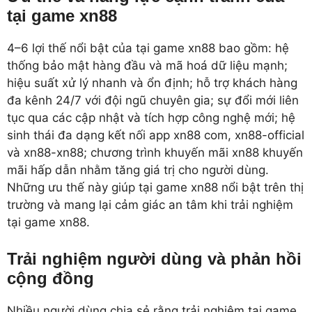
tại game xn88
4–6 lợi thế nổi bật của tại game xn88 bao gồm: hệ
thống bảo mật hàng đầu và mã hoá dữ liệu mạnh;
hiệu suất xử lý nhanh và ổn định; hỗ trợ khách hàng
đa kênh 24/7 với đội ngũ chuyên gia; sự đổi mới liên
tục qua các cập nhật và tích hợp công nghệ mới; hệ
sinh thái đa dạng kết nối app xn88 com, xn88-official
và xn88-xn88; chương trình khuyến mãi xn88 khuyến
mãi hấp dẫn nhằm tăng giá trị cho người dùng.
Những ưu thế này giúp tại game xn88 nổi bật trên thị
trường và mang lại cảm giác an tâm khi trải nghiệm
tại game xn88.
Trải nghiệm người dùng và phản hồi
cộng đồng
Nhiều người dùng chia sẻ rằng trải nghiệm tại game