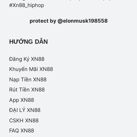
#Xn88_hiphop
protect by @elonmusk198558
HƯỚNG DẪN
Đăng Ký XN88
Khuyến Mãi XN88
Nạp Tiền XN88
Rút Tiền XN88
App XN88
ĐẠI LÝ XN88
CSKH XN88
FAQ XN88