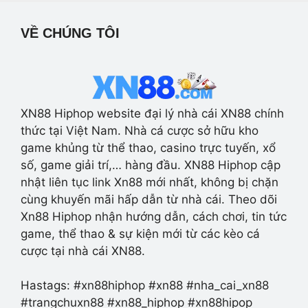
VỀ CHÚNG TÔI
XN88 Hiphop website đại lý nhà cái XN88 chính
thức tại Việt Nam. Nhà cá cược sở hữu kho
game khủng từ thể thao, casino trực tuyến, xổ
số, game giải trí,… hàng đầu. XN88 Hiphop cập
nhật liên tục link Xn88 mới nhất, không bị chặn
cùng khuyến mãi hấp dẫn từ nhà cái. Theo dõi
Xn88 Hiphop nhận hướng dẫn, cách chơi, tin tức
game, thể thao & sự kiện mới từ các kèo cá
cược tại nhà cái XN88.
Hastags: #xn88hiphop #xn88 #nha_cai_xn88
#trangchuxn88 #xn88_hiphop #xn88hipop