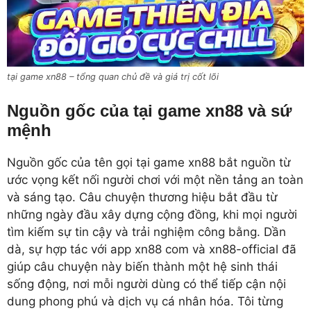
tại game xn88 – tổng quan chủ đề và giá trị cốt lõi
Nguồn gốc của tại game xn88 và sứ
mệnh
Nguồn gốc của tên gọi tại game xn88 bắt nguồn từ
ước vọng kết nối người chơi với một nền tảng an toàn
và sáng tạo. Câu chuyện thương hiệu bắt đầu từ
những ngày đầu xây dựng cộng đồng, khi mọi người
tìm kiếm sự tin cậy và trải nghiệm công bằng. Dần
dà, sự hợp tác với app xn88 com và xn88-official đã
giúp câu chuyện này biến thành một hệ sinh thái
sống động, nơi mỗi người dùng có thể tiếp cận nội
dung phong phú và dịch vụ cá nhân hóa. Tôi từng